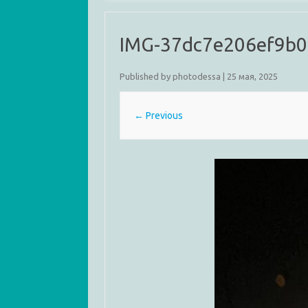
IMG-37dc7e206ef9b0
Published by
photodessa
|
25 мая, 2025
← Previous