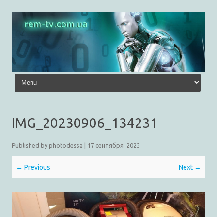
Skip to content
IMG_20230906_134231
Published by
photodessa
|
17 сентября, 2023
← Previous
Next →