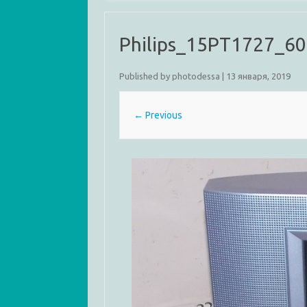
Philips_15PT1727_60
Published by
photodessa
|
13 января, 2019
← Previous