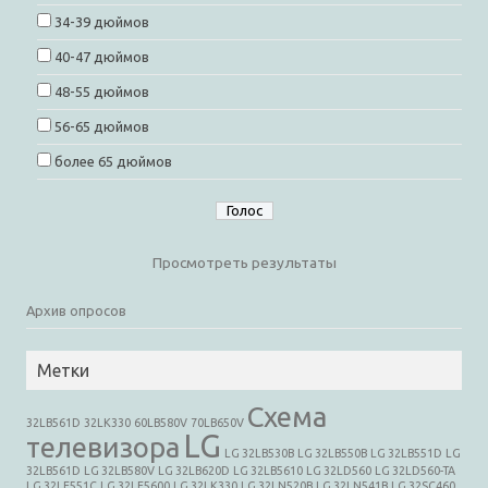
34-39 дюймов
40-47 дюймов
48-55 дюймов
56-65 дюймов
более 65 дюймов
Просмотреть результаты
Архив опросов
Метки
Cхема
32LB561D
32LK330
60LB580V
70LB650V
LG
телевизора
LG 32LB530B
LG 32LB550B
LG 32LB551D
LG
32LB561D
LG 32LB580V
LG 32LB620D
LG 32LB5610
LG 32LD560
LG 32LD560-TA
LG 32LF551C
LG 32LF5600
LG 32LK330
LG 32LN520B
LG 32LN541B
LG 32SC460