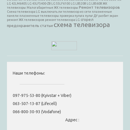
LG 42LM640S
LG 43LF5400-ZB
LG 55LF6100
LG LB520B
LG LB560B
ЖК
Ремонт телевизоров
телевизоры
Малогабаритные ЖК телевизоры
Схема телевизора LG
выключать ли телевизор из сети
плазменные
панели
плазменные телевизоры
проверка пульта
пульт ДУ
разбит экран
сгорел
ремонт ЖК телевизоров
ремонт телевизора LG
схема телевизора
предохранитель
статьи
Наши телефоны:
097-975-53-80 (Kyivstar + Viber)
063-507-13-87 (Lifecell)
066-800-30-93 (Vodafone)
Адрес :