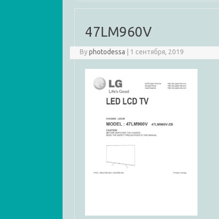
47LM960V
By
photodessa
|
1 сентября, 2019