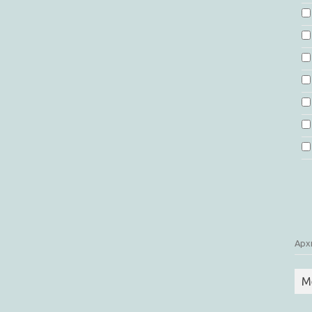
Арх
М