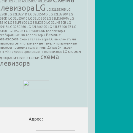
B561D
32LK330
60LB580V
70LB650V
LG
елевизора
LG 32LB530B
LG
550B
LG 32LB551D
LG 32LB561D
LG 32LB580V
LG
B620D
LG 32LB5610
LG 32LD560
LG 32LD560-TA
LG
551C
LG 32LF5600
LG 32LK330
LG 32LN520B
LG
N541B
LG 32SC460
LG 42LM640S
LG 43LF5400-ZB
LG
6100
LG LB520B
LG LB560B
ЖК телевизоры
Ремонт
огабаритные ЖК телевизоры
евизоров
Схема телевизора LG
выключать ли
визор из сети
плазменные панели
плазменные
евизоры
проверка пульта
пульт ДУ
разбит экран
сгорел
нт ЖК телевизоров
ремонт телевизора LG
схема
дохранитель
статьи
елевизора
Адрес :