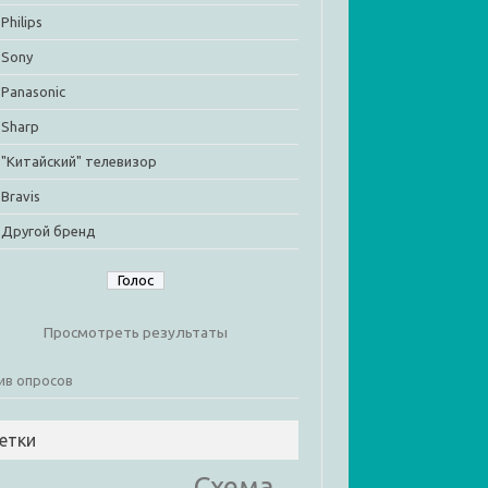
Philips
Sony
Panasonic
Sharp
"Китайский" телевизор
Bravis
Другой бренд
Просмотреть результаты
ив опросов
етки
Cхема