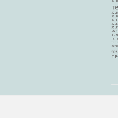
32L
т
32LB
32L
32LF
32L
55LF
Мал
тел
теле
тел
ремо
пре
т