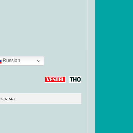
Russian
еклама