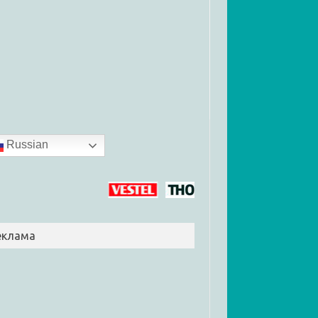
Russian
еклама