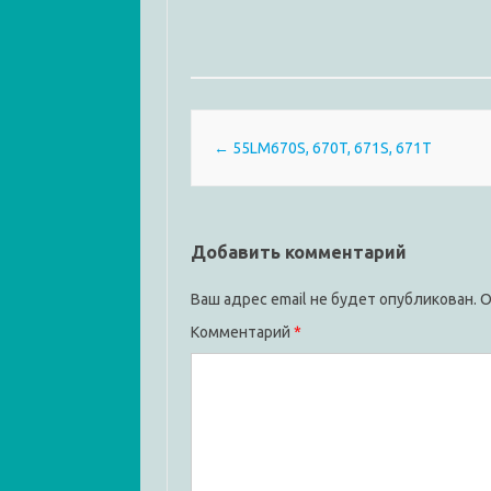
Post navigation
←
55LM670S, 670T, 671S, 671T
Добавить комментарий
Ваш адрес email не будет опубликован.
О
Комментарий
*