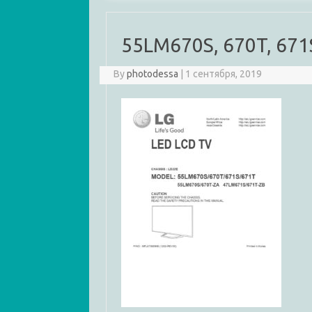
55LM670S, 670T, 671
By
photodessa
|
1 сентября, 2019