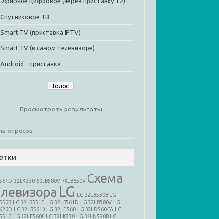
Эфирное цифровое (через приставку Т2)
Спутниковое ТВ
Smart TV (приставка IPTV)
Smart TV (в самом телевизоре)
Android - приставка
Просмотреть результаты
ив опросов
етки
Cхема
B561D
32LK330
60LB580V
70LB650V
LG
елевизора
LG 32LB530B
LG
550B
LG 32LB551D
LG 32LB561D
LG 32LB580V
LG
B620D
LG 32LB5610
LG 32LD560
LG 32LD560-TA
LG
551C
LG 32LF5600
LG 32LK330
LG 32LN520B
LG