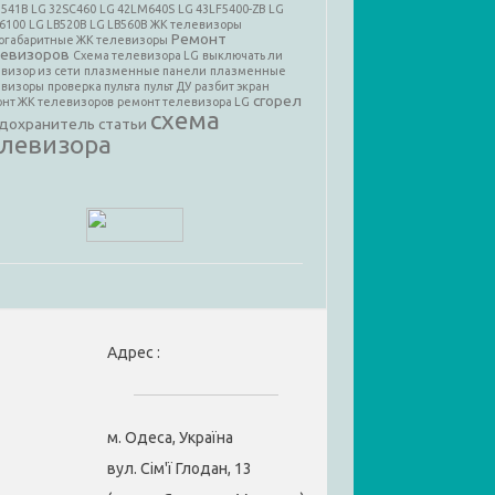
N541B
LG 32SC460
LG 42LM640S
LG 43LF5400-ZB
LG
6100
LG LB520B
LG LB560B
ЖК телевизоры
Ремонт
огабаритные ЖК телевизоры
евизоров
Схема телевизора LG
выключать ли
визор из сети
плазменные панели
плазменные
евизоры
проверка пульта
пульт ДУ
разбит экран
сгорел
нт ЖК телевизоров
ремонт телевизора LG
схема
дохранитель
статьи
елевизора
Адрес :
м. Одеса, Україна
вул. Сім'ї Глодан, 13