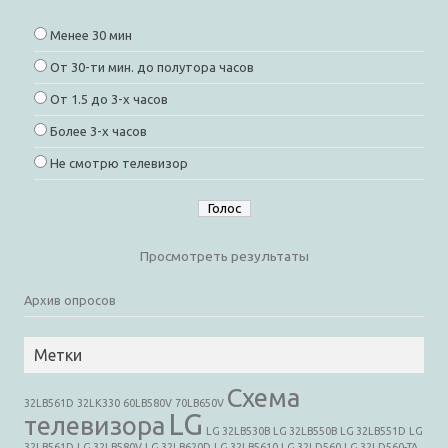
Менее 30 мин
От 30-ти мин. до полутора часов
От 1.5 до 3-х часов
Более 3-х часов
Не смотрю телевизор
Просмотреть результаты
Архив опросов
Метки
Cхема
32LB561D
32LK330
60LB580V
70LB650V
LG
телевизора
LG 32LB530B
LG 32LB550B
LG 32LB551D
LG
32LB561D
LG 32LB580V
LG 32LB620D
LG 32LB5610
LG 32LD560
LG 32LD560-TA