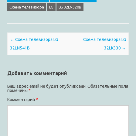
Cхема телевизора
LG
LG 32LN520B
Post navigation
←
Схема телевизора LG
Схема телевизора LG
32LN541B
32LK330
→
Добавить комментарий
Ваш адрес email не будет опубликован.
Обязательные поля
помечены
*
Комментарий
*