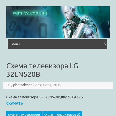
Skip to content
Схема телевизора LG
32LN520B
By
photodessa
|
27 января, 2019
Схема телевизора LG 32LN520B,шасси LA32B
СКАЧАТЬ
схемы телевизоров
схемы телевизоров LG