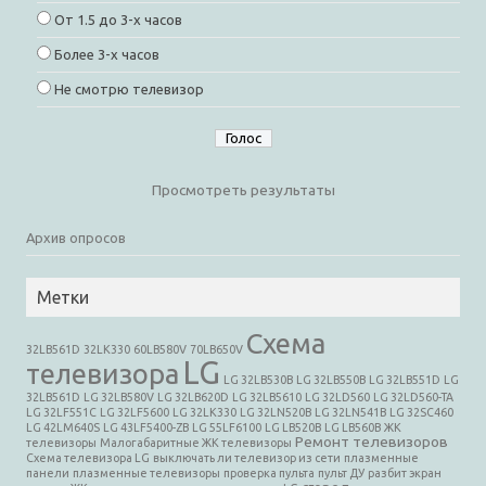
От 1.5 до 3-х часов
Более 3-х часов
Не смотрю телевизор
Просмотреть результаты
Архив опросов
Метки
Cхема
32LB561D
32LK330
60LB580V
70LB650V
LG
телевизора
LG 32LB530B
LG 32LB550B
LG 32LB551D
LG
32LB561D
LG 32LB580V
LG 32LB620D
LG 32LB5610
LG 32LD560
LG 32LD560-TA
LG 32LF551C
LG 32LF5600
LG 32LK330
LG 32LN520B
LG 32LN541B
LG 32SC460
LG 42LM640S
LG 43LF5400-ZB
LG 55LF6100
LG LB520B
LG LB560B
ЖК
Ремонт телевизоров
телевизоры
Малогабаритные ЖК телевизоры
Схема телевизора LG
выключать ли телевизор из сети
плазменные
панели
плазменные телевизоры
проверка пульта
пульт ДУ
разбит экран