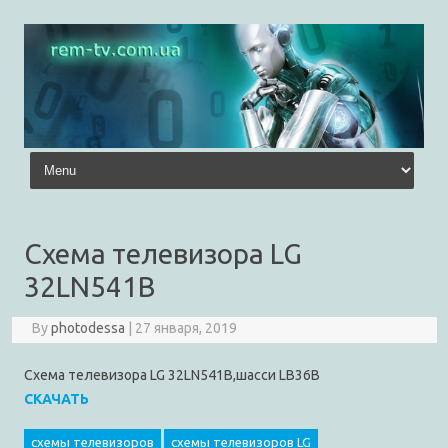
Skip to content
Схема телевизора LG
32LN541B
By
photodessa
|
27 января, 2019
Схема телевизора LG 32LN541B,шасси LB36B
СКАЧАТЬ
схемы телевизоров
схемы телевизоров LG