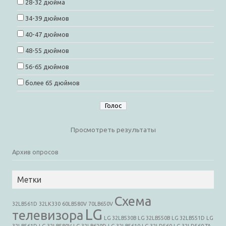
28-32 дюйма
34-39 дюймов
40-47 дюймов
48-55 дюймов
56-65 дюймов
более 65 дюймов
Просмотреть результаты
Архив опросов
Метки
Cхема
32LB561D
32LK330
60LB580V
70LB650V
LG
телевизора
LG 32LB530B
LG 32LB550B
LG 32LB551D
LG
32LB561D
LG 32LB580V
LG 32LB620D
LG 32LB5610
LG 32LD560
LG 32LD560-TA