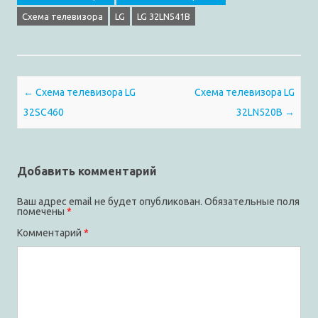
Cхема телевизора
LG
LG 32LN541B
Post navigation
←
Схема телевизора LG
Схема телевизора LG
32SC460
32LN520B
→
Добавить комментарий
Ваш адрес email не будет опубликован.
Обязательные поля
помечены
*
Комментарий
*