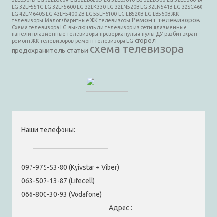
LG 32LF551C
LG 32LF5600
LG 32LK330
LG 32LN520B
LG 32LN541B
LG 32SC460
LG 42LM640S
LG 43LF5400-ZB
LG 55LF6100
LG LB520B
LG LB560B
ЖК
Ремонт телевизоров
телевизоры
Малогабаритные ЖК телевизоры
Схема телевизора LG
выключать ли телевизор из сети
плазменные
панели
плазменные телевизоры
проверка пульта
пульт ДУ
разбит экран
сгорел
ремонт ЖК телевизоров
ремонт телевизора LG
схема телевизора
предохранитель
статьи
Наши телефоны:
097-975-53-80 (Kyivstar + Viber)
063-507-13-87 (Lifecell)
066-800-30-93 (Vodafone)
Адрес :